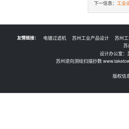
下一信息：
工业
友情链接：
电镀过滤机
苏州工业产品设计
苏州工
苏
设计办公室：
苏州逆向测绘扫描抄数 www.taketow.
版权信息